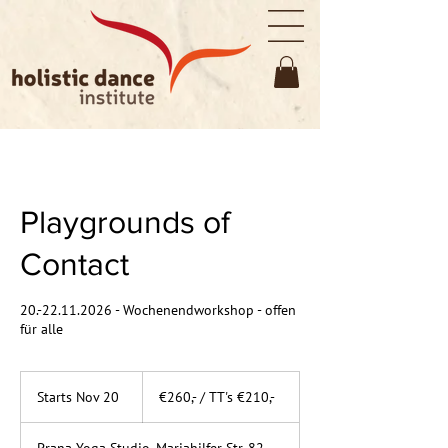
Playgrounds of
Contact
20.-22.11.2026 - Wochenendworkshop - offen
für alle
€260,-
/
Starts Nov 20
S
€260,- / TT's €210,-
TT's
€210,-
t
a