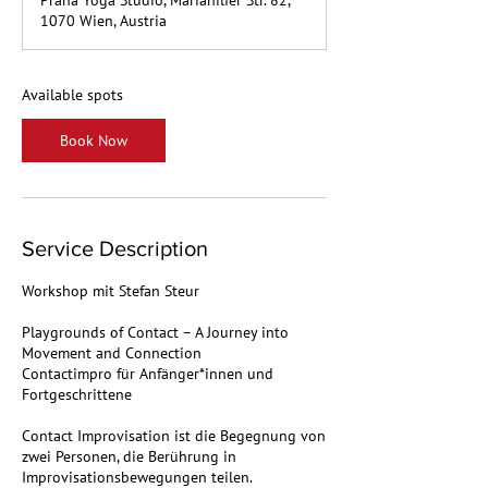
Prana Yoga Studio, Mariahilfer Str. 82,
r
1070 Wien, Austria
t
s
N
o
Available spots
v
2
Book Now
0
Service Description
Workshop mit Stefan Steur
Playgrounds of Contact – A Journey into
Movement and Connection
Contactimpro für Anfänger*innen und
Fortgeschrittene
Contact Improvisation ist die Begegnung von
zwei Personen, die Berührung in
Improvisationsbewegungen teilen.