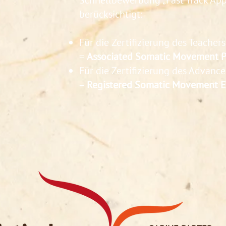
Schnellbewerbung „Fast Track App
berücksichtigt:
Für die Zertifizierung des Teachers
=
Associated Somatic Movement Pr
Für die Zertifizierung des Advance
=
Registered Somatic Movement E