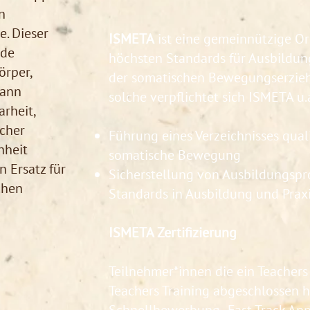
n
. Dieser
ISMETA
ist eine gemeinnützige Org
nde
höchsten Standards für Ausbildun
örper,
der somatischen Bewegungserziehu
kann
solche verpflichtet sich ISMETA u.a
rheit,
icher
Führung eines Verzeichnisses quali
nheit
somatische Bewegung
n Ersatz für
Sicherstellung von Ausbildungsp
chen
Standards in Ausbildung und Praxi
ISMETA Zertifizierung
Teilnehmer*innen die ein Teachers
Teachers Training abgeschlossen h