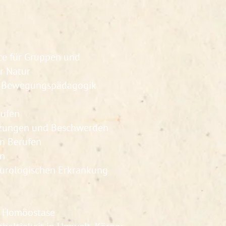
nce für Gruppen und
er Natur
nd Bewegungspädagogik
äufen
etzungen und Beschwerden
en Berufen
en
neurologischen Erkrankung
)
d Homöostase