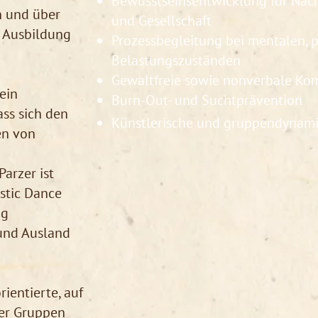
Bewusstseinsentwicklung für Nach
 und über
und Gesellschaft
 Ausbildung
Prozessbegleitung bei mentalen, 
Belastungszuständen
Gewaltfreie sowie nonverbale K
 ein
Burn-Out- und Suchtprävention
ss sich den
Künstlerische und gruppendynami
en von
Parzer ist
istic Dance
ig
und Ausland
rientierte, auf
der Gruppen