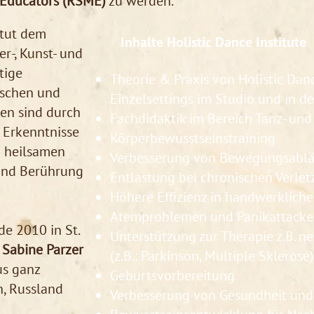
Educators (RSME)
zu werden.
itut dem
Inhalte Holistic Dance Institute
r-, Kunst- und
tige
Theorie & Praxis von Holistic Da
ischen und
Einzelsettings im Studio und in d
en sind durch
Fachdidaktik im Bereich Tanz- u
 Erkenntnisse
Körperbewusstseinstraining
m heilsamen
Verbesserung von Bewegungsabl
und Berührung
Entlastung bei chronischen Verl
Höhere Effizienz in handwerklich
Atemproblemen und Panikattack
de 2010 in St.
Unterstützung zur Therapie z.B. 
n
Sabine Parzer
(z.B.: Parkinson, Multiple Sklerose
us ganz
Geburtsvorbereitung
n, Russland
Verbesserung von Gesundheit un