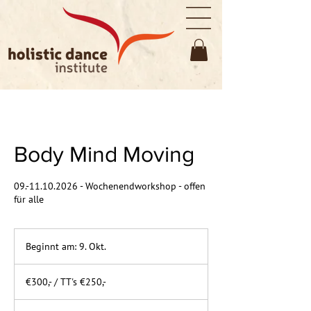
Body Mind Moving
09.-11.10.2026 - Wochenendworkshop - offen
für alle
Beginnt am: 9. Okt.
B
e
€300,-
g
/
€300,- / TT's €250,-
TT's
i
€250,-
n