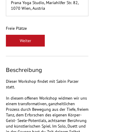
n
Prana Yoga Studio, Mariahilfer Str. 82,
t
1070 Wien, Austria
a
m
:
Freie Plätze
9
.
O
Weiter
k
t
.
Beschreibung
Dieser Workshop findet mit Sabin Parzer
statt.
In diesem offenen Workshop widmen wir uns
einem transformativen, ganzheitlichen
Prozess durch Bewegung aus der Tiefe, freiem
Tanz, dem Erforschen des eigenen Körper-
Geist- Seele-Potentials, achtsamer Berührung
und künstlerischen Spiel. Im Solo, Duett und
in der Gruppe hast du Zeit deinem Selbst,