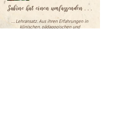
Sabine hat einen umfassenden . . .
... Lehransatz. Aus ihren Erfahrungen in
klinischen, pädagogischen und
institutionellen Settings, ihrer langjährigen
Erfahrung als zeitgenössische Tänzerin und
Choreografin bringt sie einen abgerundeten
Ansatz ein,
der die physischen, emotionalen und
spirituellen Aspekte des
eigenen Wesens in ihren Unterricht
einbezieht.
Ich kann es sehr empfehlen, einen Kurs bei
Sabine zu belegen.
RAY CHUNG
Performer, Contact Improvisation & Shiatsu
Dozent
termine + anmeldung