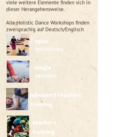
viele weitere Elemente finden sich in
dieser Herangehensweise.
Alle Holistic Dance Workshops finden
zweisprachig auf Deutsch/Englisch
statt.
open
workshops
single
sessions
advanced teachers
training
teachers
training