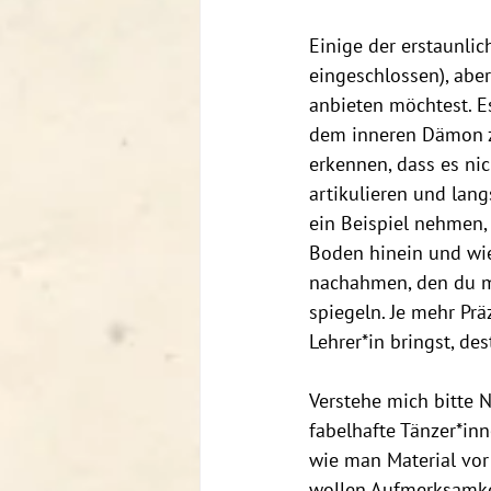
Einige der erstaunlic
eingeschlossen), aber
anbieten möchtest. Es
dem inneren Dämon zu
erkennen, dass es nic
artikulieren und lan
ein Beispiel nehmen,
Boden hinein und wie
nachahmen, den du m
spiegeln. Je mehr Prä
Lehrer*in bringst, des
Verstehe mich bitte N
fabelhafte Tänzer*inn
wie man Material vor 
wollen Aufmerksamke