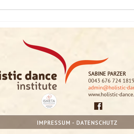
Podcast: Andrew Wass
Podca
1/2
SABINE PARZER
0043 676 724 181
admin@holistic-dan
www.holistic-dance.
IMPRESSUM
-
DATENSCHUTZ