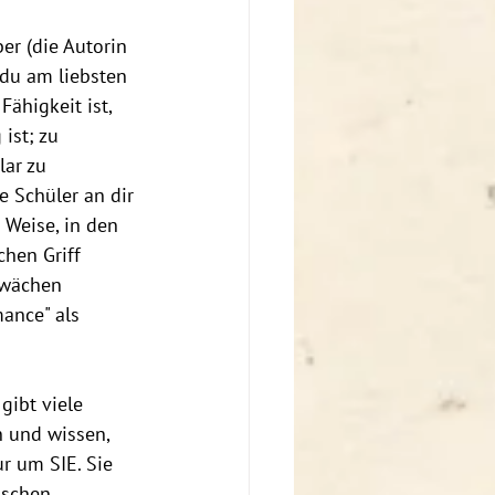
er (die Autorin 
 du am liebsten 
ähigkeit ist, 
ist; zu 
lar zu 
 Schüler an dir 
Weise, in den 
hen Griff 
hwächen 
ance" als 
gibt viele 
n und wissen, 
r um SIE. Sie 
ischen 