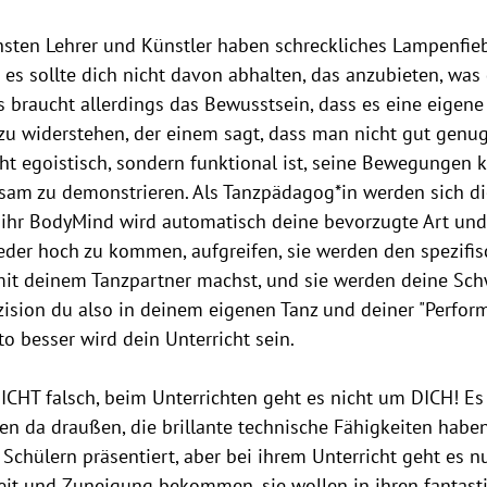
hsten Lehrer und Künstler haben schreckliches Lampenfieb
 es sollte dich nicht davon abhalten, das anzubieten, was
 braucht allerdings das Bewusstsein, dass es eine eigene F
 widerstehen, der einem sagt, dass man nicht gut genug 
ht egoistisch, sondern funktional ist, seine Bewegungen k
gsam zu demonstrieren. Als Tanzpädagog*in werden sich die
 ihr BodyMind wird automatisch deine bevorzugte Art und 
der hoch zu kommen, aufgreifen, sie werden den spezifisc
it deinem Tanzpartner machst, und sie werden deine Sc
zision du also in deinem eigenen Tanz und deiner "Perform
to besser wird dein Unterricht sein. 
ICHT falsch, beim Unterrichten geht es nicht um DICH! Es 
en da draußen, die brillante technische Fähigkeiten habe
Schülern präsentiert, aber bei ihrem Unterricht geht es nu
it und Zuneigung bekommen, sie wollen in ihren fantast