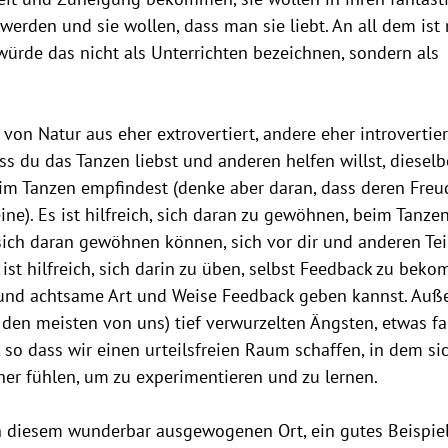
erden und sie wollen, dass man sie liebt. An all dem ist 
 würde das nicht als Unterrichten bezeichnen, sondern als 
on Natur aus eher extrovertiert, andere eher introvertiert
ass du das Tanzen liebst und anderen helfen willst, dieselb
im Tanzen empfindest (denke aber daran, dass deren Freu
ne). Es ist hilfreich, sich daran zu gewöhnen, beim Tanze
 sich daran gewöhnen können, sich vor dir und anderen Te
 ist hilfreich, sich darin zu üben, selbst Feedback zu bek
 und achtsame Art und Weise Feedback geben kannst. Außer
 den meisten von uns) tief verwurzelten Ängsten, etwas f
so dass wir einen urteilsfreien Raum schaffen, in dem sic
her fühlen, um zu experimentieren und zu lernen.
h diesem wunderbar ausgewogenen Ort, ein gutes Beispiel