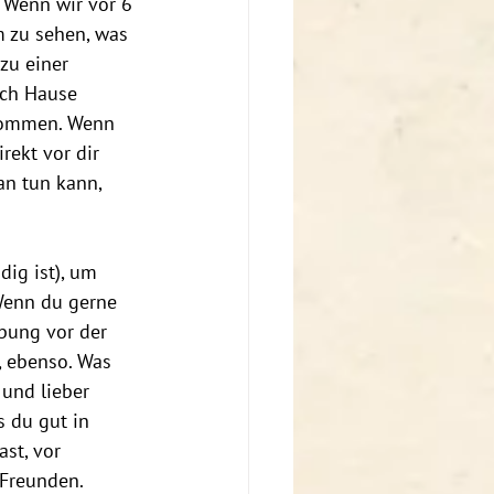
 Wenn wir vor 6 
m zu sehen, was 
zu einer 
ach Hause 
rkommen. Wenn 
rekt vor dir 
an tun kann, 
ig ist), um 
Wenn du gerne 
Übung vor der 
, ebenso. Was 
und lieber 
s du gut in 
st, vor 
Freunden. 