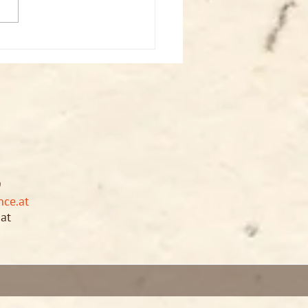
st: Sabin solo - Somatics
9
ce.at
at