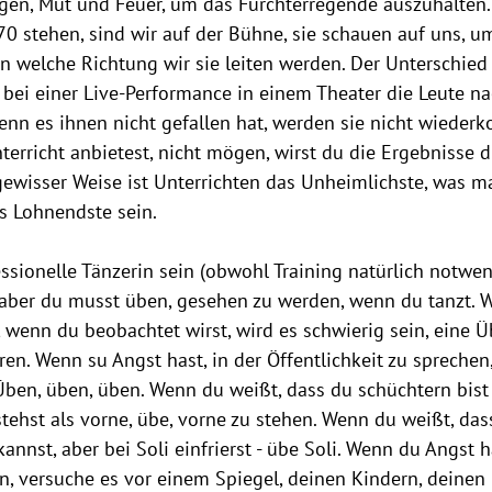
en, Mut und Feuer, um das Furchterregende auszuhalten.
0 stehen, sind wir auf der Bühne, sie schauen auf uns, u
in welche Richtung wir sie leiten werden. Der Unterschied 
s bei einer Live-Performance in einem Theater die Leute n
nn es ihnen nicht gefallen hat, werden sie nicht wiede
terricht anbietest, nicht mögen, wirst du die Ergebnisse di
gewisser Weise ist Unterrichten das Unheimlichste, was m
s Lohnendste sein. 
sionelle Tänzerin sein (obwohl Training natürlich notwend
, aber du musst üben, gesehen zu werden, wenn du tanzt. 
t, wenn du beobachtet wirst, wird es schwierig sein, eine 
en. Wenn su Angst hast, in der Öffentlichkeit zu sprechen
Üben, üben, üben. Wenn du weißt, dass du schüchtern bist 
stehst als vorne, übe, vorne zu stehen. Wenn du weißt, das
annst, aber bei Soli einfrierst - übe Soli. Wenn du Angst ha
, versuche es vor einem Spiegel, deinen Kindern, deinen 