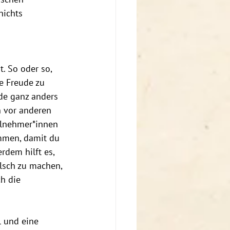
nichts 
. So oder so, 
e Freude zu 
de ganz anders 
n vor anderen 
ilnehmer*innen 
ommen, damit du 
dem hilft es, 
alsch zu machen, 
h die 
 und eine 